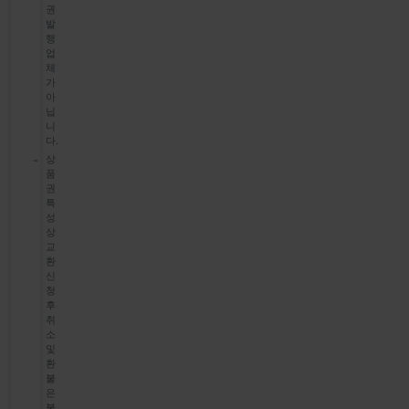
권
발
행
업
체
가
아
닙
니
다.
상
품
권
특
성
상
교
환
신
청
후
취
소
및
환
불
은
불