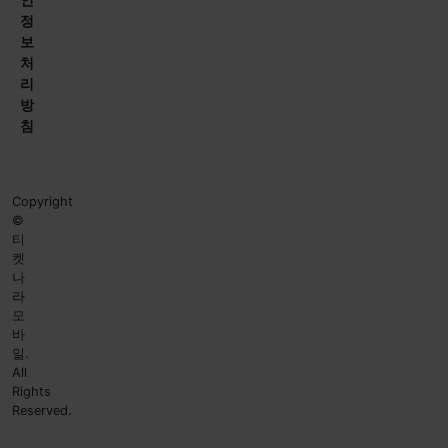
정
보
처
리
방
침
Copyright
©
티
켓
나
라
모
바
일.
All
Rights
Reserved.