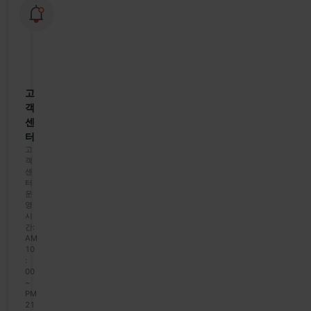
모
바
일
이
용
안
내
고
객
센
터
고
객
센
터
운
영
시
간:
AM
10
:
00
~
PM
21