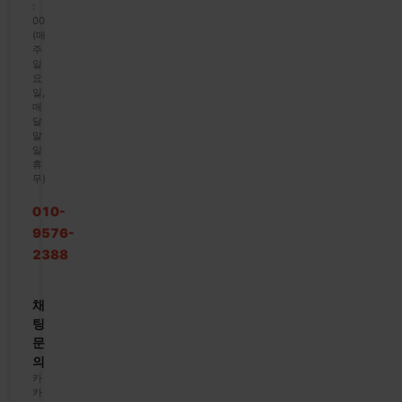
:
00
(매
주
일
요
일,
매
달
말
일
휴
무)
010-
9576-
2388
채
팅
문
의
카
카