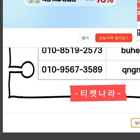
실시간 교환현황
실시간 교환현황을 확인해보세요.
닫기
오늘 하루 열지않기
교환신청 정보
상태
닫