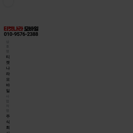
상
호
명
티
켓
나
라
모
바
일
사
업
자
명
주
식
회