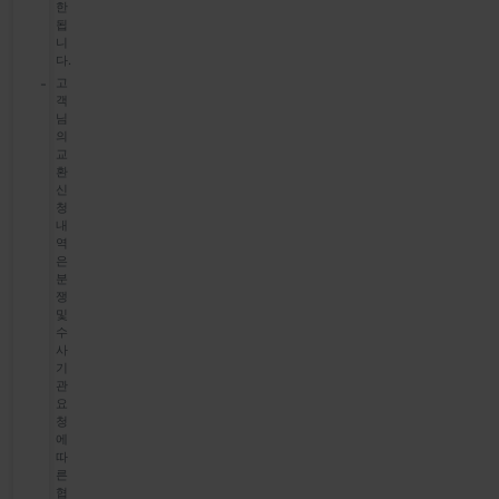
한
됩
니
다.
고
객
님
의
교
환
신
청
내
역
은
분
쟁
및
수
사
기
관
요
청
에
따
른
협