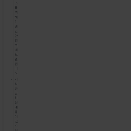
조
를
위
해
1
년
간
안
전
하
게
보
관
됩
니
다.
기
타
궁
금
하
신
내
용
이
있
으
신