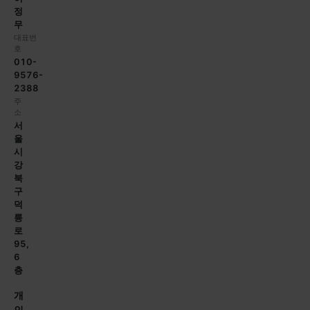
정
무
대표번
호
010-
9576-
2388
주
소
서
울
시
강
북
구
덕
릉
로
95,
6
층
개
인