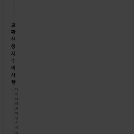
교
환
신
청
시
주
의
사
항
티
켓
나
라
모
바
일
은
상
품