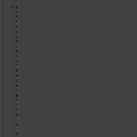
다.
올
바
르
지
않
은
상
품
권
을
지
속
적
으
로
교
환
신
청
시
사
이
트
이
용
이
제