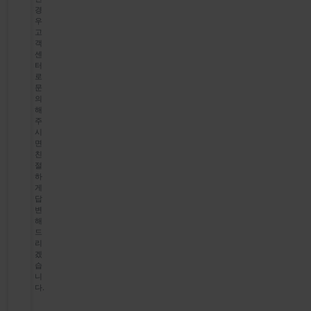
경
우
고
객
센
터
로
문
의
해
주
시
면
친
절
하
게
답
변
해
드
리
겠
습
니
다.