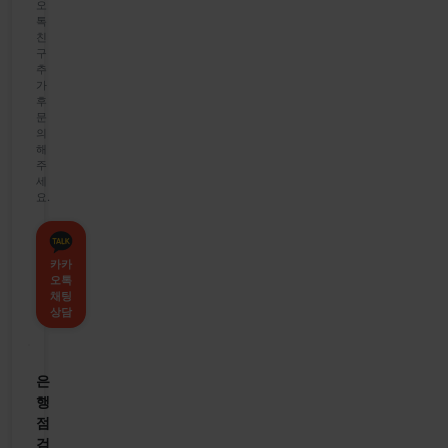
오
톡
친
구
추
가
후
문
의
해
주
세
요.
카카
오톡
채팅
상담
은
행
점
검