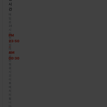
시
간
매
입
은
24
시
간
PM
운
23:50
영
되
~
며
AM
입
금
00:30
만
점
검
시
간
이
후
에
처
리
됩
니
다.