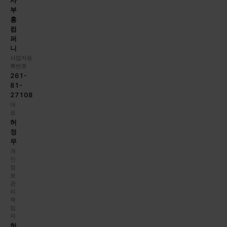
사
부
흥
컴
퍼
니
사업자등
록번호
261-
81-
27108
대
표
허
정
무
개
인
정
보
관
리
책
임
자
허