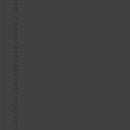
가
합
니
다.
입
금
정
보
가
올
바
르
지
않
은
경
우
입
금
이
지
연
될
수
있
습
니