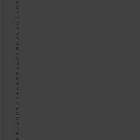
한
됩
니
다.
고
객
님
의
교
환
신
청
내
역
은
분
쟁
및
수
사
기
관
요
청
에
따
른
협