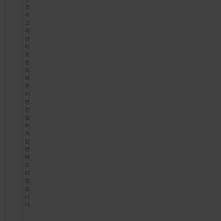
경
우
고
객
센
터
로
문
의
해
주
시
면
친
절
하
게
답
변
해
드
리
겠
습
니
다.