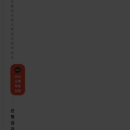
오
톡
친
구
추
가
후
문
의
해
주
세
요.
카카
오톡
채팅
상담
은
행
점
검