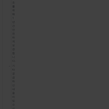
조
를
위
해
1
년
간
안
전
하
게
보
관
됩
니
다.
기
타
궁
금
하
신
내
용
이
있
으
신