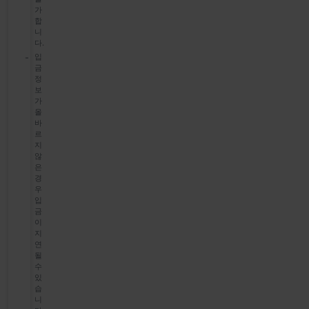
가
합
니
다.
입
금
정
보
가
올
바
르
지
않
은
경
우
입
금
이
지
연
될
수
있
습
니