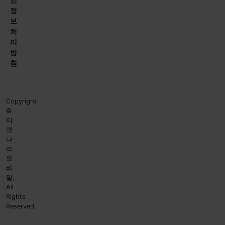
정
보
처
리
방
침
Copyright
©
티
켓
나
라
모
바
일.
All
Rights
Reserved.