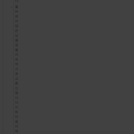
다.
올
바
르
지
않
은
상
품
권
을
지
속
적
으
로
교
환
신
청
시
사
이
트
이
용
이
제