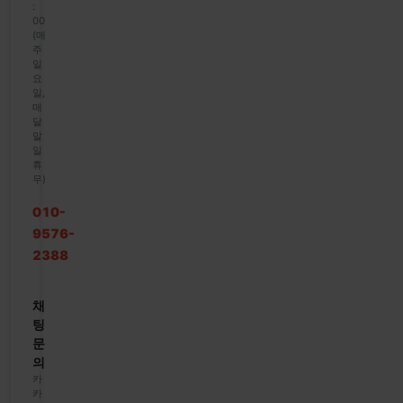
:
00
(매
주
일
요
일,
매
달
말
일
휴
무)
010-
9576-
2388
채
팅
문
의
카
카