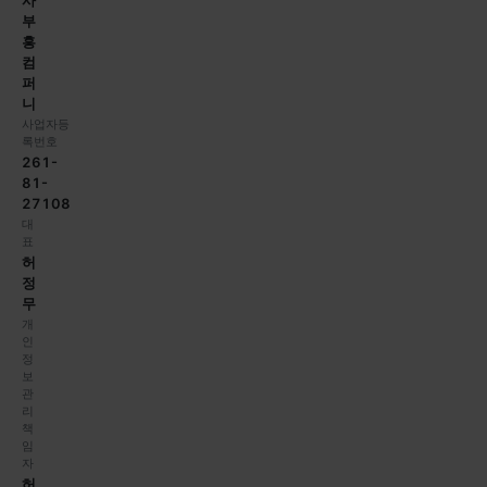
사
부
흥
컴
퍼
니
사업자등
록번호
261-
81-
27108
대
표
허
정
무
개
인
정
보
관
리
책
임
자
허