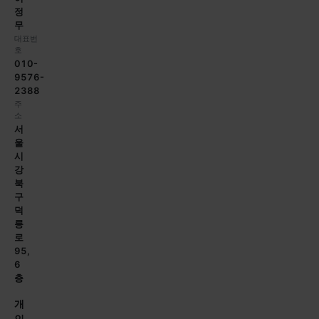
정
무
대표번
호
010-
9576-
2388
주
소
서
울
시
강
북
구
덕
릉
로
95,
6
층
개
인