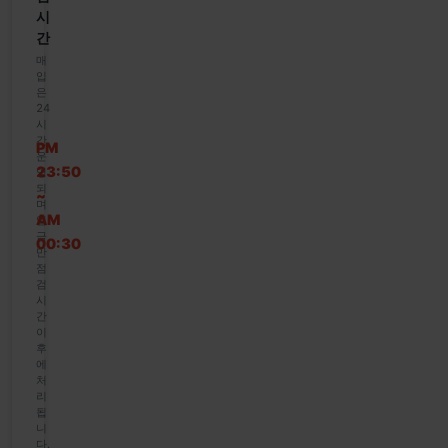
시
간
매
입
은
24
시
간
PM
운
23:50
영
되
~
며
AM
입
금
00:30
만
점
검
시
간
이
후
에
처
리
됩
니
다.