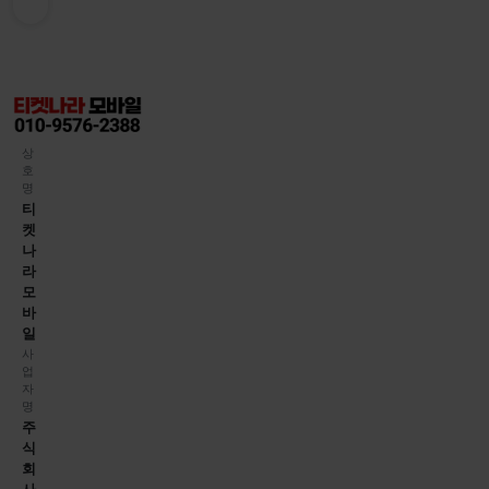
상
호
명
티
켓
나
라
모
바
일
사
업
자
명
주
식
회