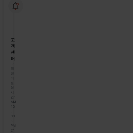
모
바
일
이
용
안
내
고
객
센
터
고
객
센
터
운
영
시
간:
AM
10
:
00
~
PM
21