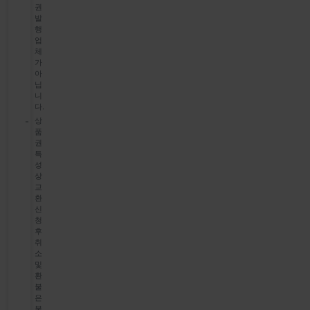
권
발
행
업
체
가
아
닙
니
다.
상
품
권
특
성
상
교
환
신
청
후
취
소
및
환
불
은
불