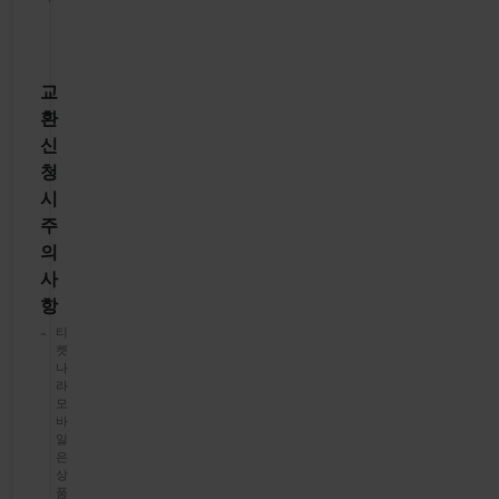
교
환
신
청
시
주
의
사
항
티
켓
나
라
모
바
일
은
상
품