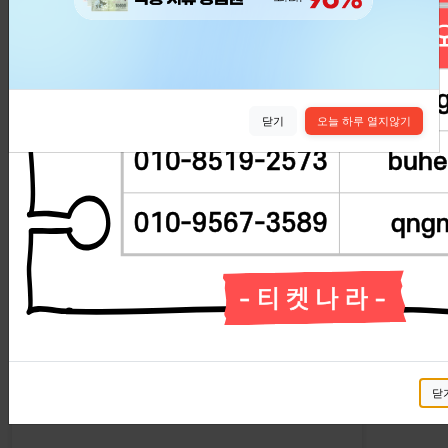
실시간 교환현황
실시간 교환현황을 확인해보세요.
닫기
오늘 하루 열지않기
교환신청 정보
상태
닫