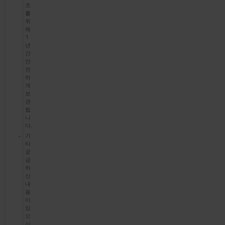
조
를
위
해
1
년
간
안
전
하
게
보
관
됩
니
다.
기
타
궁
금
하
신
내
용
이
있
으
신