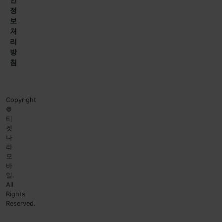
정
보
처
리
방
침
Copyright
©
티
켓
나
라
모
바
일.
All
Rights
Reserved.