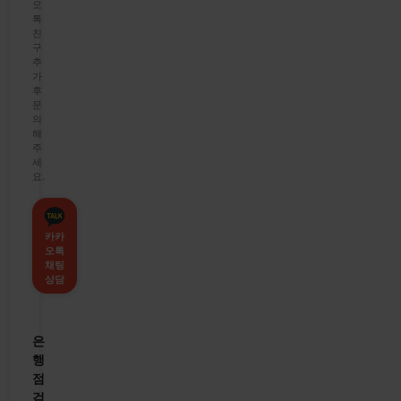
오
톡
친
구
추
가
후
문
의
해
주
세
요.
카카
오톡
채팅
상담
은
행
점
검