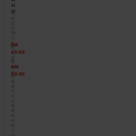
시
간
매
입
은
24
시
간
PM
운
23:50
영
되
~
며
AM
입
금
00:30
만
점
검
시
간
이
후
에
처
리
됩
니
다.