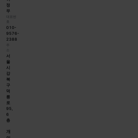
정
무
대표번
호
010-
9576-
2388
주
소
서
울
시
강
북
구
덕
릉
로
95,
6
층
개
인