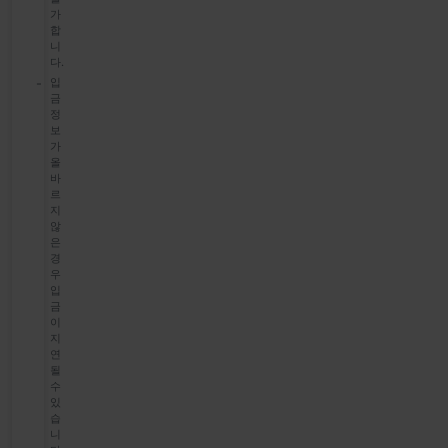
가
합
니
다.
입
금
정
보
가
올
바
르
지
않
은
경
우
입
금
이
지
연
될
수
있
습
니