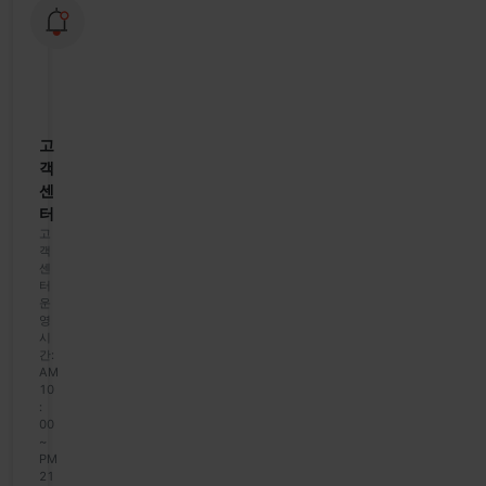
모
바
일
이
용
안
내
고
객
센
터
고
객
센
터
운
영
시
간:
AM
10
:
00
~
PM
21