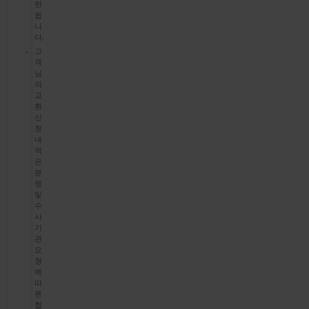
한
됩
니
다.
고
객
님
의
교
환
신
청
내
역
은
분
쟁
및
수
사
기
관
요
청
에
따
른
협