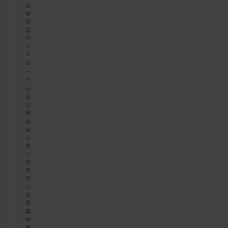
권
발
행
업
체
가
아
닙
니
다.
상
품
권
특
성
상
교
환
신
청
후
취
소
및
환
불
은
불