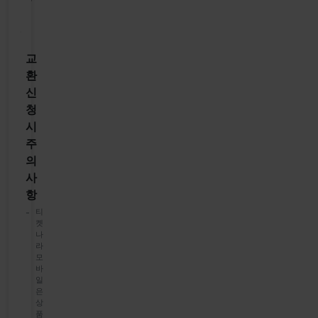
교
환
신
청
시
주
의
사
항
티
켓
나
라
모
바
일
은
상
품