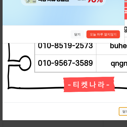
실시간 교환현황
실시간 교환현황을 확인해보세요.
닫기
오늘 하루 열지않기
교환신청 정보
상태
닫