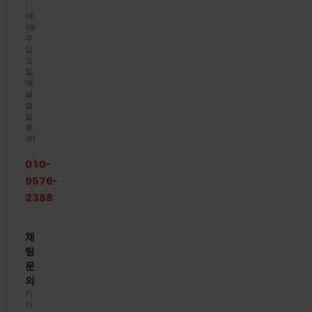
:
00
(매
주
일
요
일,
매
달
말
일
휴
무)
010-
9576-
2388
채
팅
문
의
카
카