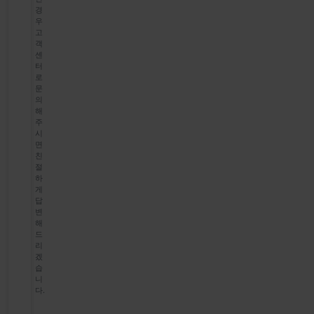
경
우
고
객
센
터
로
문
의
해
주
시
면
친
절
하
게
답
변
해
드
리
겠
습
니
다.