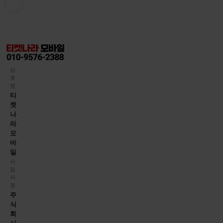
상
호
명
티
켓
나
라
모
바
일
사
업
자
명
주
식
회