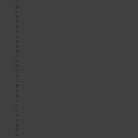
다.
올
바
르
지
않
은
상
품
권
을
지
속
적
으
로
교
환
신
청
시
사
이
트
이
용
이
제