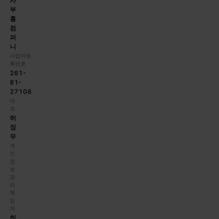
사
부
흥
컴
퍼
니
사업자등
록번호
261-
81-
27108
대
표
허
정
무
개
인
정
보
관
리
책
임
자
허