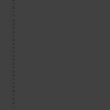
가
합
니
다.
입
금
정
보
가
올
바
르
지
않
은
경
우
입
금
이
지
연
될
수
있
습
니