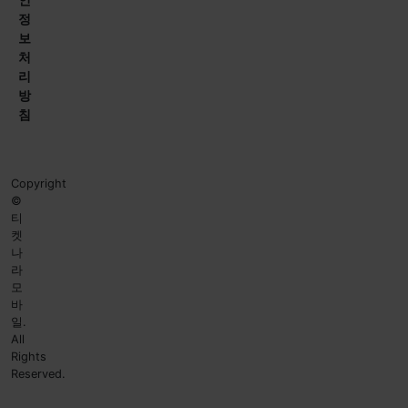
정
보
처
리
방
침
Copyright
©
티
켓
나
라
모
바
일.
All
Rights
Reserved.