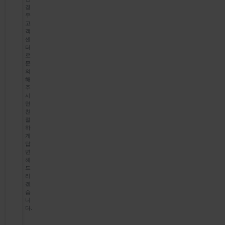
경
우
고
객
센
터
로
문
의
해
주
시
면
친
절
하
게
답
변
해
드
리
겠
습
니
다.