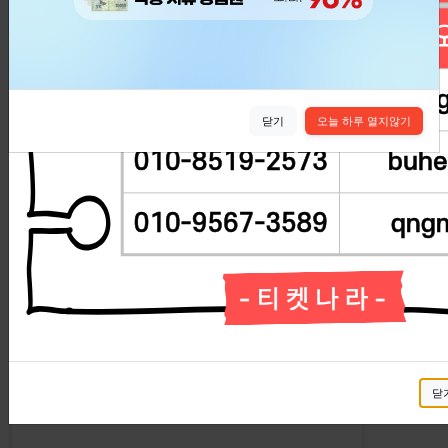
실시간 교환현황
실시간 교환현황을 확인해보세요.
닫기
오늘 하루 열지않기
교환신청 정보
상태
닫