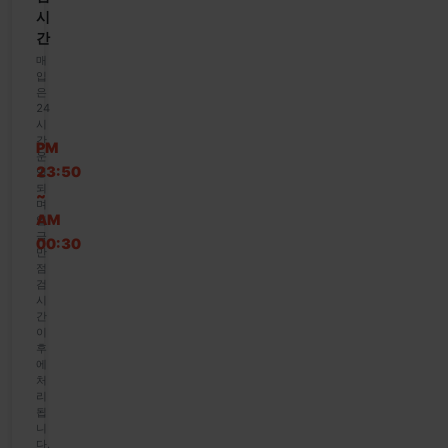
시
간
매
입
은
24
시
간
PM
운
23:50
영
되
~
며
AM
입
금
00:30
만
점
검
시
간
이
후
에
처
리
됩
니
다.