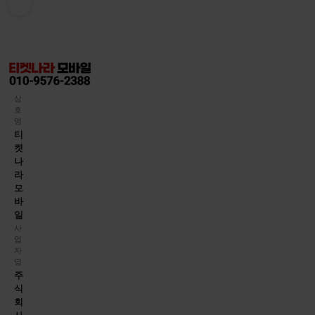
상
호
명
티
켓
나
라
모
바
일
사
업
자
명
주
식
회