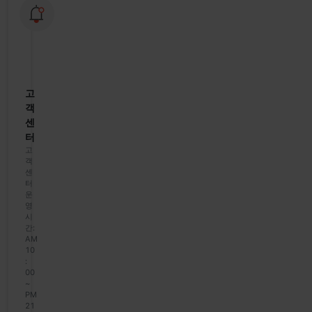
모
바
일
이
용
안
내
고
객
센
터
고
객
센
터
운
영
시
간:
AM
10
:
00
~
PM
21