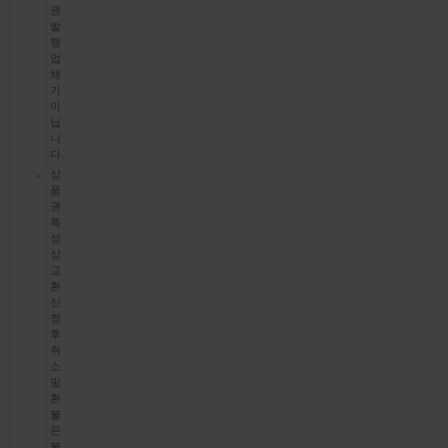
권
발
행
업
체
가
아
닙
니
다.
상
품
권
특
성
상
교
환
신
청
후
취
소
및
환
불
은
불