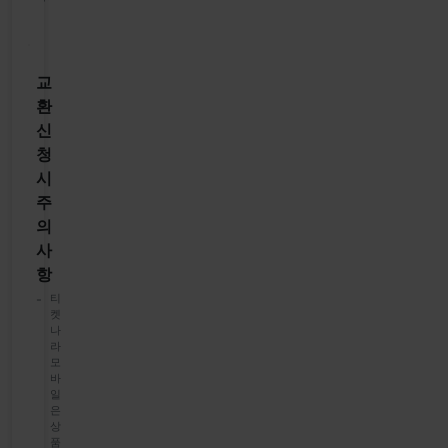
교
환
신
청
시
주
의
사
항
티
켓
나
라
모
바
일
은
상
품