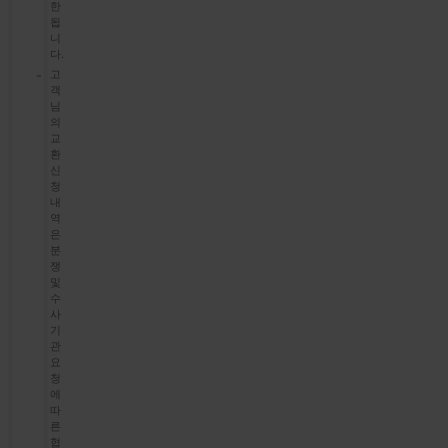
한
됩
니
다.
고
객
님
의
교
환
신
청
내
역
은
분
쟁
및
수
사
기
관
요
청
에
따
른
협