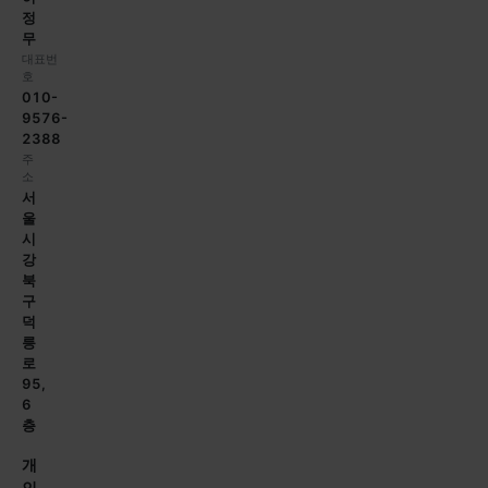
정
무
대표번
호
010-
9576-
2388
주
소
서
울
시
강
북
구
덕
릉
로
95,
6
층
개
인