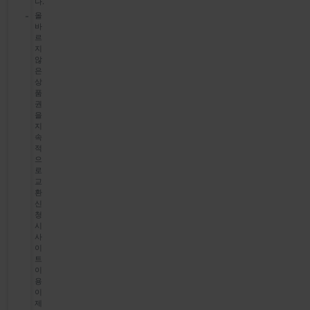
다.
올
바
르
지
않
은
상
품
권
을
지
속
적
으
로
교
환
신
청
시
사
이
트
이
용
이
제