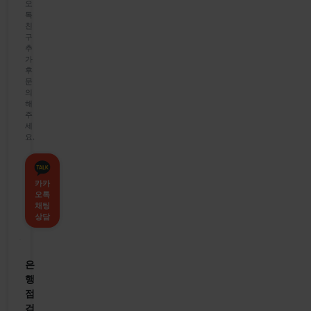
오
톡
친
구
추
가
후
문
의
해
주
세
요.
카카
오톡
채팅
상담
은
행
점
검