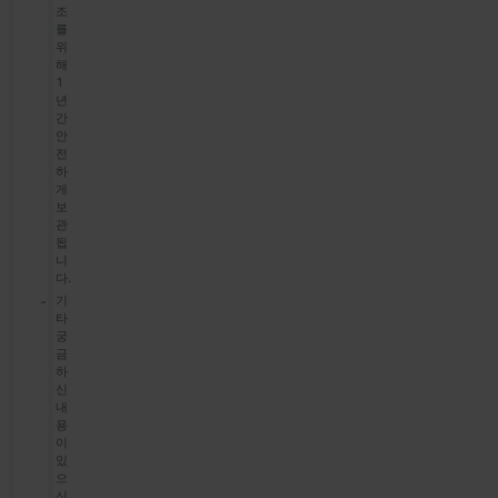
조
를
위
해
1
년
간
안
전
하
게
보
관
됩
니
다.
기
타
궁
금
하
신
내
용
이
있
으
신