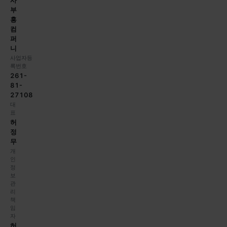
사
부
흥
컴
퍼
니
사업자등
록번호
261-
81-
27108
대
표
허
정
무
개
인
정
보
관
리
책
임
자
허